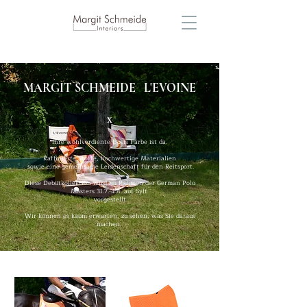
MARGIT SCHMEIDE L'EVOINE
x
Ihre wohlverdiente Dosis Farbe ist da.
Raffinierte Stoffe, hochwertige Materialien
sowie eine gemeinsame Leidenschaft für den Reitsport.
Diese Debütkollektion wird im Rahmen der German Polo
Masters 31.7.-4.8. auf Sylt
vorgestellt
Wir können es kaum erwarten, zu sehen, was Sie daraus
machen.