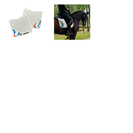
Schabracke L'Evoine x MSI
Grünstraße 23
AGB
40212 Düsseldorf
DATENSCHUTZ
IMPRESSUM
info@margitschmeide.de
KONTAKT
+49 (0) 173 271 99 44
© 2025 Margit Schmeide Interiors