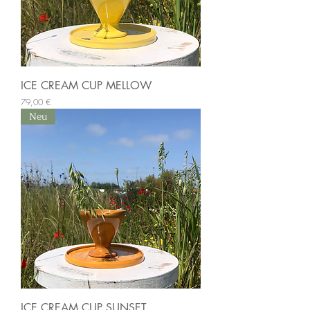
ICE CREAM CUP MELLOW
Preis
79,00 €
Neu
ICE CREAM CUP SUNSET