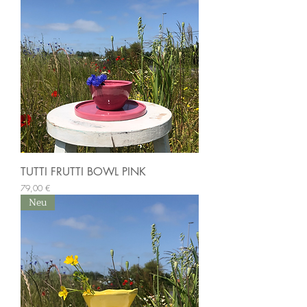
TUTTI FRUTTI BOWL PINK
Preis
79,00 €
Neu