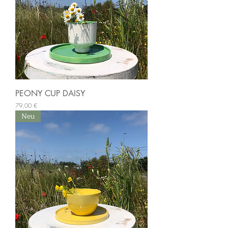
PEONY CUP DAISY
Preis
79,00 €
Neu