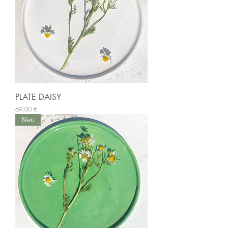
PLATE DAISY
Preis
69,00 €
Neu