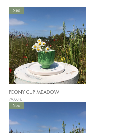
Neu
PEONY CUP MEADOW
Preis
79,00 €
Neu