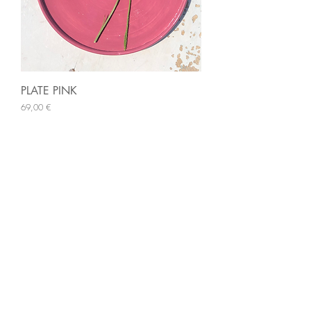
PLATE PINK
Preis
69,00 €