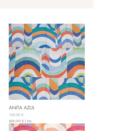
ANITA AZUL
Preis
169,00 €
169,00 €
/
1m
1
6