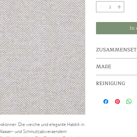
In
ZUSAMMENSET
100% PES
MAßE
140 cm breit
REINIGUNG
Waschbar bis 30 Gra
eskönner. Die weiche und elegsnte Habtik in
 Wasser- und Schmutzabweisendem