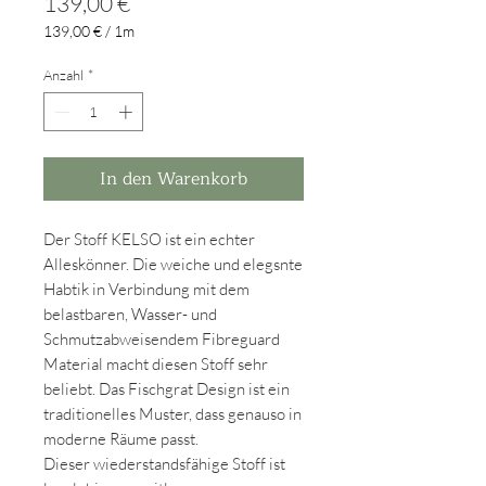
Preis
139,00 €
139,00 €
/
1m
139,00 €
pro
Anzahl
*
1
Meter
In den Warenkorb
Der Stoff KELSO ist ein echter
Alleskönner. Die weiche und elegsnte
Habtik in Verbindung mit dem
belastbaren, Wasser- und
Schmutzabweisendem Fibreguard
Material macht diesen Stoff sehr
beliebt. Das Fischgrat Design ist ein
traditionelles Muster, dass genauso in
moderne Räume passt.
Dieser wiederstandsfähige Stoff ist