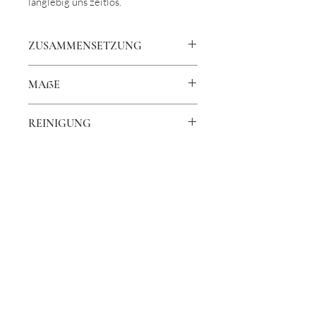
langlebig uns zeitlos.
ZUSAMMENSETZUNG
100% PES
MAßE
140 cm breit
REINIGUNG
Waschbar bis 30 Grad Celsius
Grünstraße 23
AGB
40212 Düsseldorf
DATENSCHUTZ
IMPRESSUM
info@margitschmeide.de
KONTAKT
+49 (0) 173 271 99 44