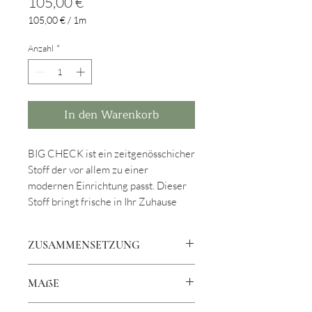
Preis
105,00 €
105,00 €
/
1m
105,00 €
pro
Anzahl
*
1
Meter
In den Warenkorb
BIG CHECK ist ein zeitgenösschicher
Stoff der vor allem zu einer
modernen Einrichtung passt. Dieser
Stoff bringt frische in Ihr Zuhause
ZUSAMMENSETZUNG
100% Baumwolle
MAßE
280 cm breit