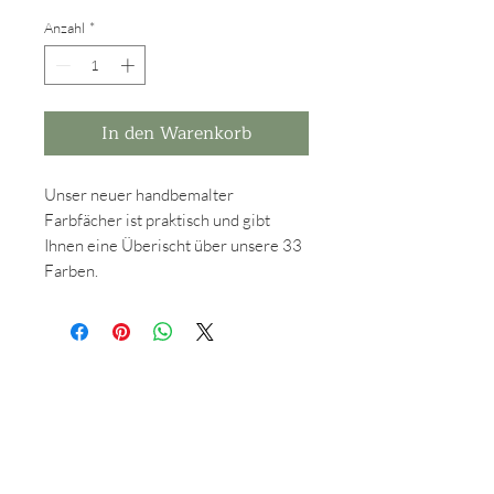
Anzahl
*
In den Warenkorb
Unser neuer handbemalter
Farbfächer ist praktisch und gibt
Ihnen eine Überischt über unsere 33
Farben.
Grünstraße 23
AGB
40212 Düsseldorf
DATENSCHUTZ
IMPRESSUM